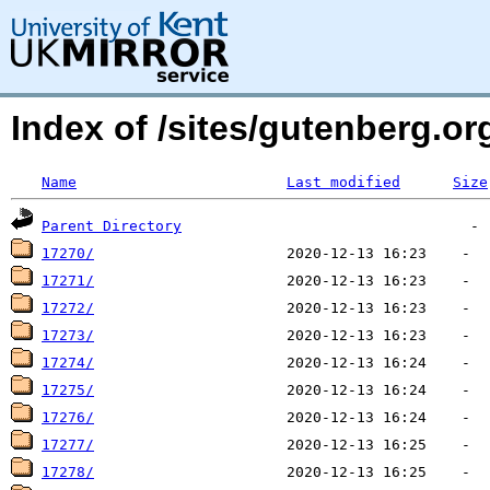
Index of /sites/gutenberg.o
Name
Last modified
Size
Parent Directory
17270/
17271/
17272/
17273/
17274/
17275/
17276/
17277/
17278/