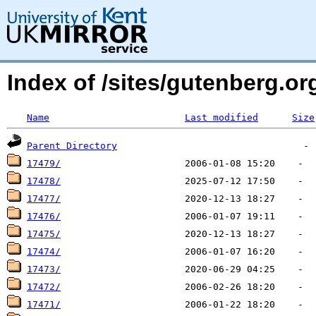
Index of /sites/gutenberg.o
Name
Last modified
Size
Parent Directory
17479/
17478/
17477/
17476/
17475/
17474/
17473/
17472/
17471/