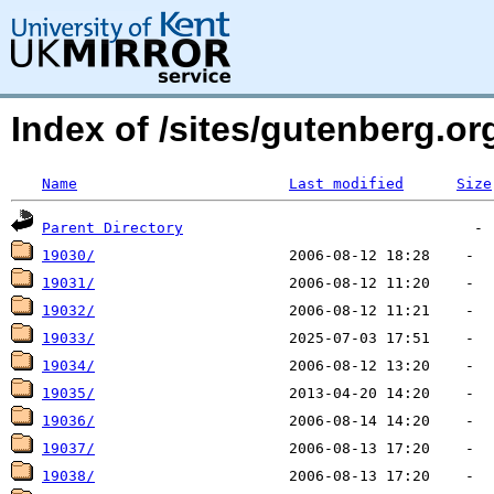
Index of /sites/gutenberg.o
Name
Last modified
Size
Parent Directory
19030/
19031/
19032/
19033/
19034/
19035/
19036/
19037/
19038/