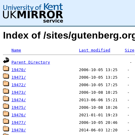
Index of /sites/gutenberg.org
Name
Last modified
Size
Parent Directory
19470/
19471/
19472/
19473/
19474/
19475/
19476/
19477/
19478/