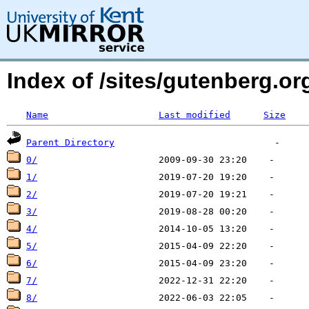
Index of /sites/gutenberg.org
Name
Last modified
Size
Parent Directory
0/
1/
2/
3/
4/
5/
6/
7/
8/