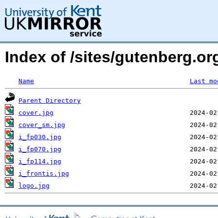
Index of /sites/gutenberg.or
Name
Last mo
Parent Directory
cover.jpg
cover_sm.jpg
i_fp030.jpg
i_fp070.jpg
i_fp114.jpg
i_frontis.jpg
logo.jpg