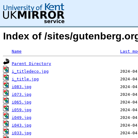
Index of /sites/gutenberg.o
Name
Last mo
Parent Directory
i_titledeco.jpg
i_title.jpg
i083.jpg
i073.jpg
i065.jpg
i059.jpg
i049.jpg
i043.jpg
i033.jpg