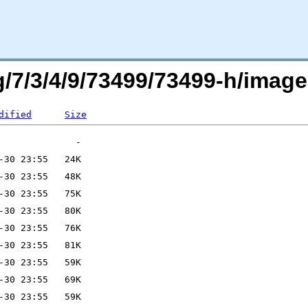
rg/7/3/4/9/73499/73499-h/ima
dified
Size