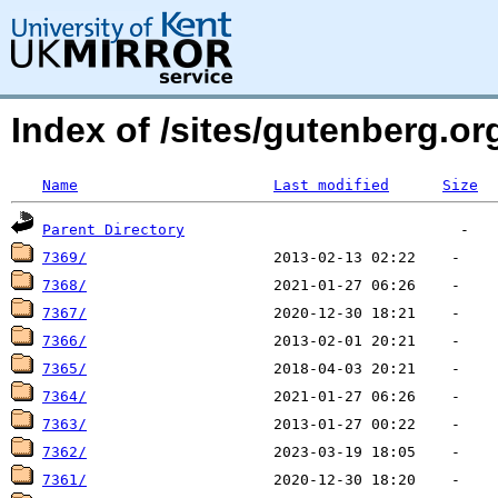
Index of /sites/gutenberg.o
Name
Last modified
Size
Parent Directory
7369/
7368/
7367/
7366/
7365/
7364/
7363/
7362/
7361/