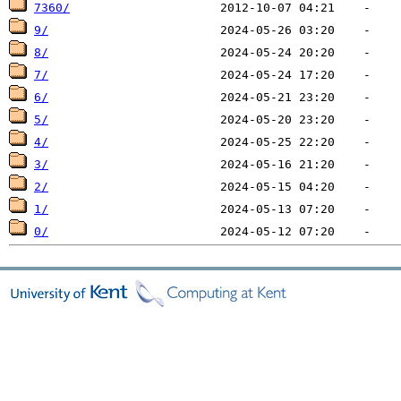
7360/
9/
8/
7/
6/
5/
4/
3/
2/
1/
0/