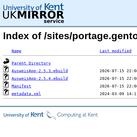
Index of /sites/portage.gen
Name
Last modified
Parent Directory
AusweisApp-2.5.3.ebuild
AusweisApp-2.5.4.ebuild
Manifest
metadata.xml