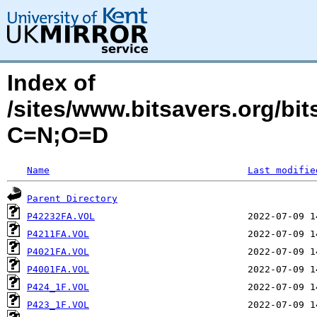
Index of
/sites/www.bitsavers.org/b
C=N;O=D
Name
Last modifie
Parent Directory
P42232FA.VOL
P4211FA.VOL
P4021FA.VOL
P4001FA.VOL
P424_1F.VOL
P423_1F.VOL