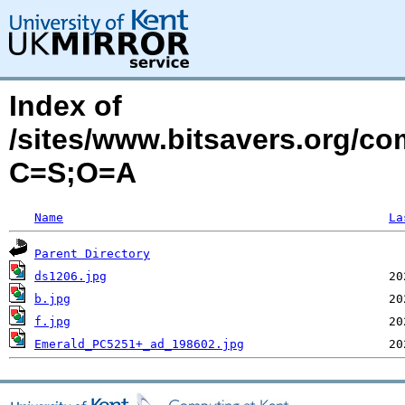
Index of
/sites/www.bitsavers.org/c
C=S;O=A
Name
La
Parent Directory
ds1206.jpg
b.jpg
f.jpg
Emerald_PC5251+_ad_198602.jpg