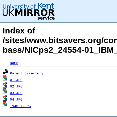
Index of
/sites/www.bitsavers.org/c
bass/NICps2_24554-01_IBM
Name
Parent Directory
01.JPG
02.JPG
03.JPG
04.JPG
194627.JPG