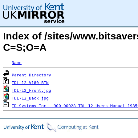
Index of /sites/www.bitsave
C=S;O=A
Name
Parent Directory
TDL-12_V180.BIN
TDL-12_Front.jpg
TDL-12_Back.jpg
TD_Systems_Inc_-_900-00028_TDL-12_Users_Manual_1985