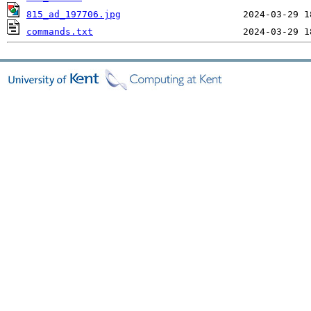
815_ad_197706.jpg
commands.txt