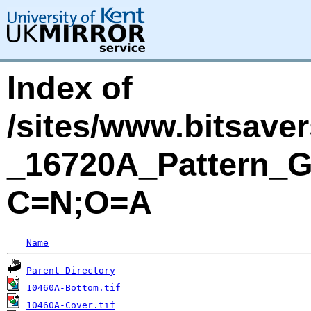
Index of
/sites/www.bitsave
_16720A_Pattern_
C=N;O=A
Name
Parent Directory
10460A-Bottom.tif
10460A-Cover.tif