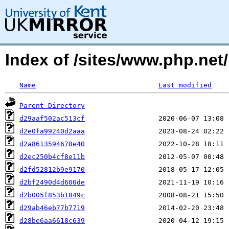
Index of /sites/www.php.ne
Name
Last modified
Parent Directory
d29aaf502ac513cf
d2e0fa99240d2aaa
d2a8613594678e40
d2ec250b4cf8e11b
d2fd52812b9e9170
d2bf2490d4d600de
d2b005f853b1849c
d29ab46eb77b7719
d28be6aa6618c639