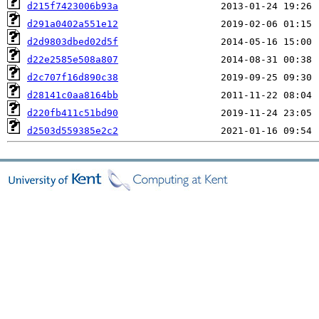
d215f7423006b93a
d291a0402a551e12
d2d9803dbed02d5f
d22e2585e508a807
d2c707f16d890c38
d28141c0aa8164bb
d220fb411c51bd90
d2503d559385e2c2