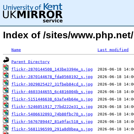
Index of /sites/www.php.ne
Name
Last modified
Parent Directory
flickr-2870144508_143be3394e_s.jpg
flickr-2870144678_fda0560192_s.jpg
flickr-3029825427_31fbeb84cd_s.jpg
flickr-4603344655_6c4816004b_s.jpg
flickr-5151446638_63afe4b64e_s.jpg
flickr-5246051917_77bd222e31_s.jpg
flickr-5406632093_74b80fbc70_s.jpg
flickr-5676789447_81a9fac518_s.jpg
flickr-5681196599_291a8d0bea_s.jpg