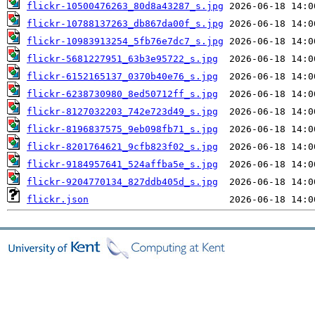
flickr-10500476263_80d8a43287_s.jpg
flickr-10788137263_db867da00f_s.jpg
flickr-10983913254_5fb76e7dc7_s.jpg
flickr-5681227951_63b3e95722_s.jpg
flickr-6152165137_0370b40e76_s.jpg
flickr-6238730980_8ed50712ff_s.jpg
flickr-8127032203_742e723d49_s.jpg
flickr-8196837575_9eb098fb71_s.jpg
flickr-8201764621_9cfb823f02_s.jpg
flickr-9184957641_524affba5e_s.jpg
flickr-9204770134_827ddb405d_s.jpg
flickr.json