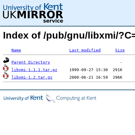
Index of /pub/gnu/libxmi/?
Name
Last modified
Size
Parent Directory
libxmi-1.1.1.tar.gz
libxmi-1.2.tar.gz