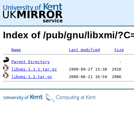
Index of /pub/gnu/libxmi/?
Name
Last modified
Size
Parent Directory
libxmi-1.1.1.tar.gz
libxmi-1.2.tar.gz