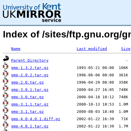
Index of /sites/ftp.gnu.org/
Name
Last modified
Size
Parent Directory
gmp-1.3.2.tar.gz
gmp-2.0.2.tar.gz
gmp-2.0.tar.gz
gmp-3.0.1.tar.gz
gmp-3.0.tar.gz
gmp-3.1.1.tar.gz
gmp-3.1.tar.gz
gmp-4.0-4.0.1.diff.gz
gmp-4.0.1.tar.gz