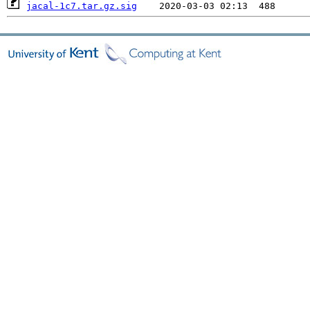
jacal-1c7.tar.gz.sig