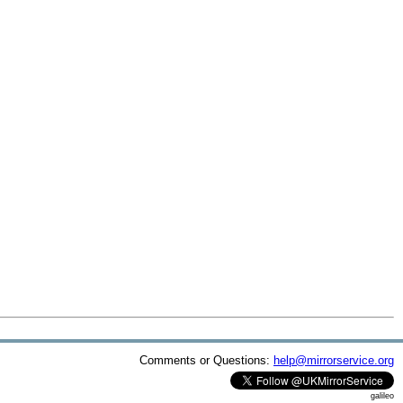
Comments or Questions:
help@mirrorservice.org
galileo