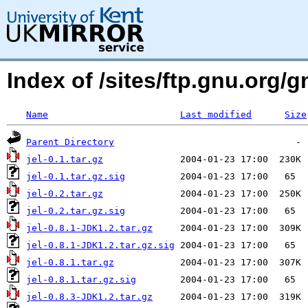
Index of /sites/ftp.gnu.org/gn
Name
Last modified
Size
Parent Directory
jel-0.1.tar.gz
jel-0.1.tar.gz.sig
jel-0.2.tar.gz
jel-0.2.tar.gz.sig
jel-0.8.1-JDK1.2.tar.gz
jel-0.8.1-JDK1.2.tar.gz.sig
jel-0.8.1.tar.gz
jel-0.8.1.tar.gz.sig
jel-0.8.3-JDK1.2.tar.gz