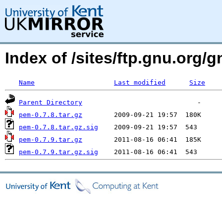
Index of /sites/ftp.gnu.org/
Name
Last modified
Size
Parent Directory
pem-0.7.8.tar.gz
pem-0.7.8.tar.gz.sig
pem-0.7.9.tar.gz
pem-0.7.9.tar.gz.sig