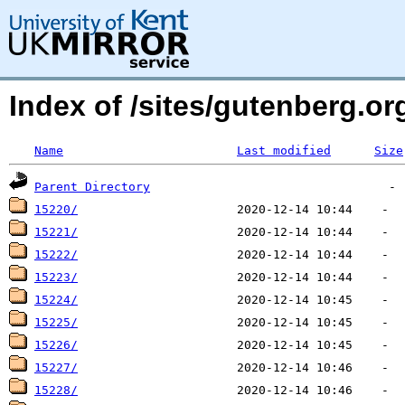
Index of /sites/gutenberg.org
Name
Last modified
Size
Parent Directory
15220/
15221/
15222/
15223/
15224/
15225/
15226/
15227/
15228/