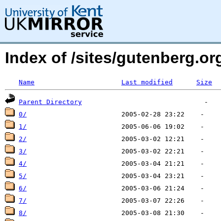
Index of /sites/gutenberg.org
Name
Last modified
Size
Parent Directory
0/
1/
2/
3/
4/
5/
6/
7/
8/