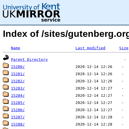
Index of /sites/gutenberg.org
Name
Last modified
Size
Parent Directory
15280/
15281/
15282/
15283/
15284/
15285/
15286/
15287/
15288/