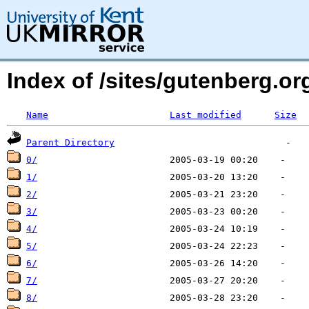
Index of /sites/gutenberg.org
Name
Last modified
Size
Parent Directory
0/
1/
2/
3/
4/
5/
6/
7/
8/