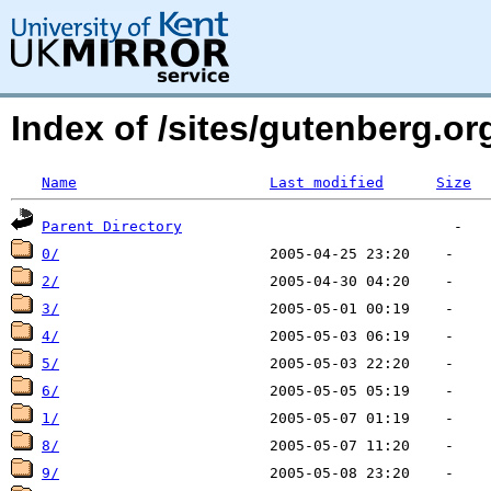
Index of /sites/gutenberg.o
Name
Last modified
Size
Parent Directory
0/
2/
3/
4/
5/
6/
1/
8/
9/