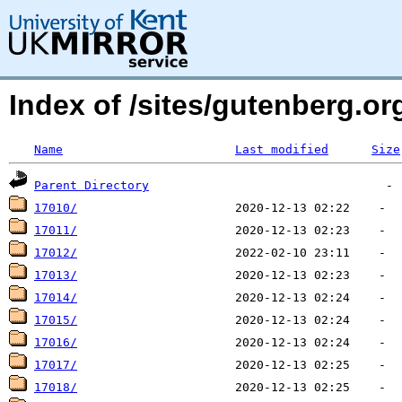
Index of /sites/gutenberg.org
Name
Last modified
Size
Parent Directory
17010/
17011/
17012/
17013/
17014/
17015/
17016/
17017/
17018/