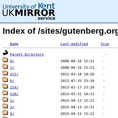
Index of /sites/gutenberg.o
Name
Last modified
Size
Parent Directory
0/
1/
212/
6/
214/
218/
2/
3/
4/