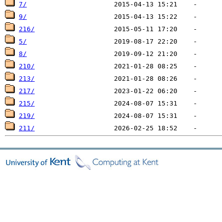
7/
9/
216/
5/
8/
210/
213/
217/
215/
219/
211/