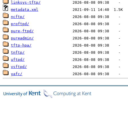
linksys-tftp/
metadata.xml
ncftp/
proftpd/
pure-ftpd/
pureadmin/
tftp-hpa/
tnftp/
uftpd/
vsftpd/
yafc/