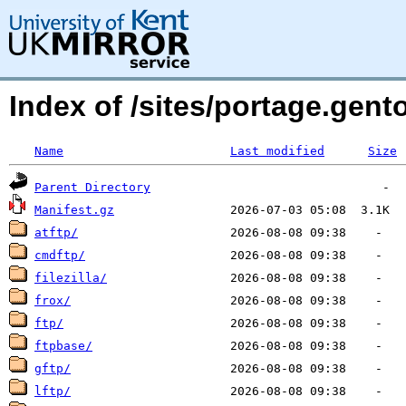
Index of /sites/portage.gento
Name
Last modified
Size
Parent Directory
Manifest.gz
atftp/
cmdftp/
filezilla/
frox/
ftp/
ftpbase/
gftp/
lftp/