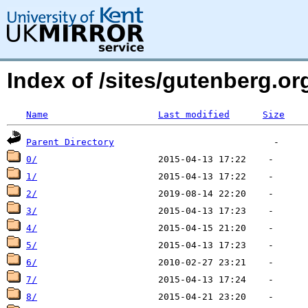
Index of /sites/gutenberg.o
Name
Last modified
Size
Parent Directory
0/
1/
2/
3/
4/
5/
6/
7/
8/