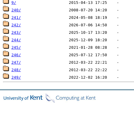
9/
240/
241/
242/
243/
244/
245/
246/
247/
248/
249/