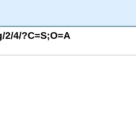
rg/2/4/?C=S;O=A