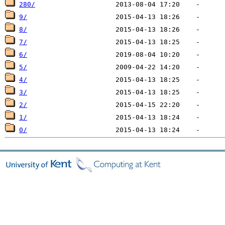
280/
9/
8/
7/
6/
5/
4/
3/
2/
1/
0/