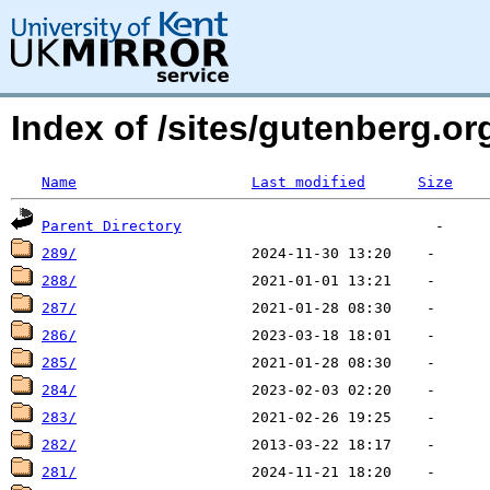
Index of /sites/gutenberg.o
Name
Last modified
Size
Parent Directory
289/
288/
287/
286/
285/
284/
283/
282/
281/